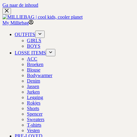
Ga naar de inhoud
My Milliebag
OUTFITS
GIRLS
BOYS
LOSSE ITEMS
ACC
Broeken
Blouse
Bodywarmer
Denim
Jassen
Jurken
Legging
Rokjes
Shorts
Spencer
Sweaters
T-shirts
Vesten
PRE-LOVED