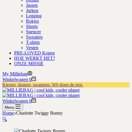
Jassen
Jurken
Legging
Rokjes
Shorts
Spencer
Sweaters
T-shirts
Vesten
PRE-LOVED Kopen
HOE WERKT HET?
ONZE MISSIE
My Milliebag
Winkelwagen
0
Kiezen, dragen, swappen. Wij doen de rest.
Winkelwagen
0
Menu
Home
Charlotte Twiggy Bunny
🔍