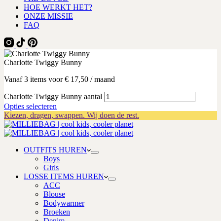
HOE WERKT HET?
ONZE MISSIE
FAQ
Charlotte Twiggy Bunny
Vanaf 3 items voor
€
17,50
/ maand
Charlotte Twiggy Bunny aantal
Opties selecteren
Kiezen, dragen, swappen. Wij doen de rest.
OUTFITS HUREN
Boys
Girls
LOSSE ITEMS HUREN
ACC
Blouse
Bodywarmer
Broeken
Denim