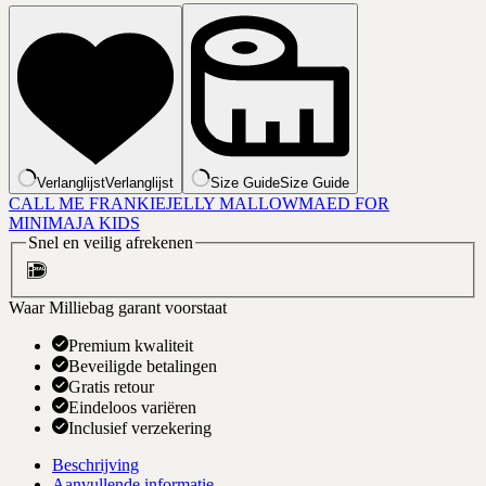
Verlanglijst
Verlanglijst
Size Guide
Size Guide
CALL ME FRANKIE
JELLY MALLOW
MAED FOR
MINI
MAJA KIDS
Snel en veilig afrekenen
Waar Milliebag garant voorstaat
Premium kwaliteit
Beveiligde betalingen
Gratis retour
Eindeloos variëren
Inclusief verzekering
Beschrijving
Aanvullende informatie