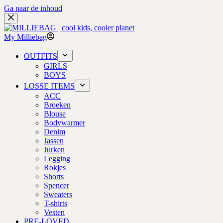
Ga naar de inhoud
My Milliebag
OUTFITS
GIRLS
BOYS
LOSSE ITEMS
ACC
Broeken
Blouse
Bodywarmer
Denim
Jassen
Jurken
Legging
Rokjes
Shorts
Spencer
Sweaters
T-shirts
Vesten
PRE-LOVED