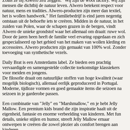
Zoals ze bij Alwero zelf zeggen: “Wij zijn de wool factory. Wij zijn
mensen die dichtbij de natuur leven. Alwero betekent respect voor
natuur, mens en tradities. Alwero-producten zijn meer dan textiel,
het is wollen handwerk." Het familiebedrijf is eind jaren negentig
ontstaan uit de behoefte iets te creëren. Midden in de natuur, in het
zuiden van Polen, waar de schapen grazen in de bergen, vindt
Alwero de unieke grondstof waar het allemaal om draait: ruwe wol.
Door de jaren heen heeft de familie veel ervaring opgedaan en zich
gespecialiseerd op het gebied van het maken van wollen kleding en
accessoires. Alwero producten zijn gemaakt van 100% wol. Zonder
toevoeging van synthetische vezels.
Daily Brat is een Amsterdams label. Ze bieden een prachtig
vervaardigde en samengestelde collectie toekomstige klassiekers
voor meiden en jongens.
De filosofie draait om natuurlijke stoffen van hoge kwaliteit (waar
mogelijk biologisch), allemaal eerlijk geproduceerd in Portugal.
Moderne, tijdloze vormen en goed gemaakte items die seizoen na
seizoen in je garderobe passen.
Een combinatie van "Jelly" en "Marshmallow," en je hebt Jelly
Mallow. Een premium kids brand die zijn inspiratie haalt uit de
eigenheid, fantasie en enorme verbeelding van kinderen. Met fun
details, unieke stijlen en humor, streeft Jelly Mallow ernaar
ontwerpen te creëren die zowel plezier als comfort brengen aan
kinderen.