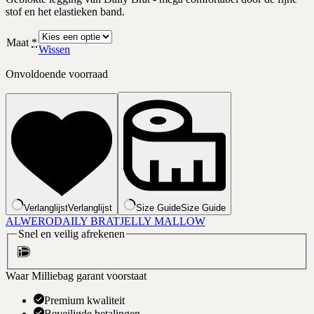
stof en het elastieken band.
Maat
*
Wissen
Onvoldoende voorraad
Verlanglijst
Verlanglijst
Size Guide
Size Guide
ALWERO
DAILY BRAT
JELLY MALLOW
Snel en veilig afrekenen
Waar Milliebag garant voorstaat
Premium kwaliteit
Beveiligde betalingen