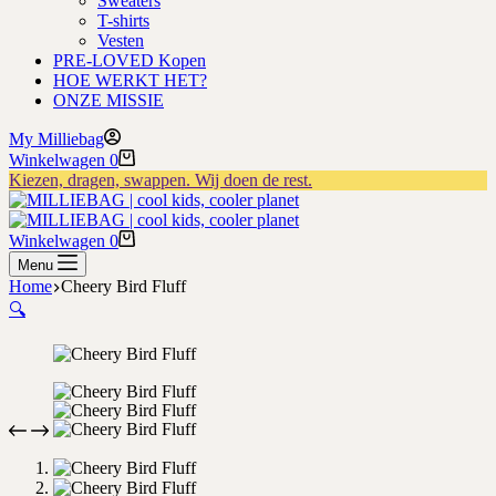
Sweaters
T-shirts
Vesten
PRE-LOVED Kopen
HOE WERKT HET?
ONZE MISSIE
My Milliebag
Winkelwagen
0
Kiezen, dragen, swappen. Wij doen de rest.
Winkelwagen
0
Menu
Home
Cheery Bird Fluff
🔍